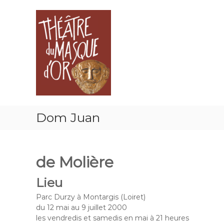
T
A
C
l
h
o
l
m
é
e
p
â
r
a
t
a
g
r
u
n
e
c
i
d
o
e
n
u
p
t
r
M
Dom Juan
e
o
a
n
f
s
u
e
q
s
de Molière
u
s
e
i
Lieu
d
o
n
'
Parc Durzy à Montargis (Loiret)
n
du 12 mai au 9 juillet 2000
O
e
les vendredis et samedis en mai à 21 heures
r