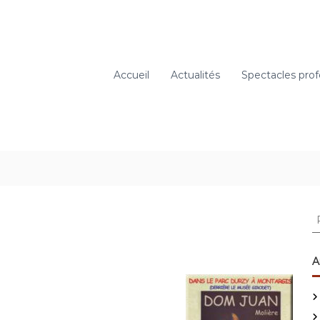
Accueil
Actualités
Spectacles prof
R
e
c
h
A
e
r
c
h