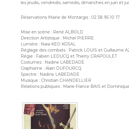
l
les jeudis, vendredis, samedis, dimanches en juin et jui
l
e
Réservations Mairie de Montargis : 02 38 95 10 17
d
e
p
Mise en scène : René ALBOLD
u
Direction Artistique : Michel PIERRE
i
Lumière : Nara KEO KOSAL
s
Réglage des combats : Patrick LOUIS et Guillaume
1
Régie : Fabien LEDUCQ et Thierry CRAPOULET
9
Costumes : Nadine LABEDADE
8
Graphisme : Alain DUFOURCQ
5
Spectre : Nadine LABEDADE
d
Musique : Christian CHANDELLIER
a
Relations publiques : Marie-France BAIS et Domini
n
s
l
e
L
o
i