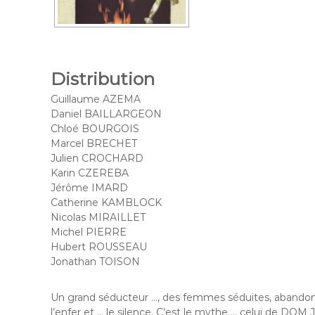
r
e
t
Distribution
Guillaume AZEMA
Daniel BAILLARGEON
Chloé BOURGOIS
Marcel BRECHET
Julien CROCHARD
Karin CZEREBA
Jérôme IMARD
Catherine KAMBLOCK
Nicolas MIRAILLET
Michel PIERRE
Hubert ROUSSEAU
Jonathan TOISON
Un grand séducteur …, des femmes séduites, abandonnée
l’enfer et … le silence. C’est le mythe … celui de DOM 