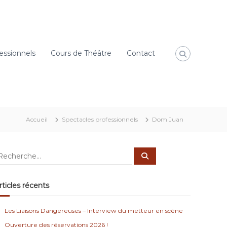
essionnels
Cours de Théâtre
Contact
Accueil
Spectacles professionnels
Dom Juan
R
e
c
h
e
rticles récents
r
c
h
e
Les Liaisons Dangereuses – Interview du metteur en scène
r
Ouverture des réservations 2026 !