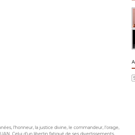
A
A
r
c
h
i
v
e
s
s, l’honneur, la justice divine, le commandeur, l’orage,
JUAN. Celui d’un libertin fatigué de ses divertissements.