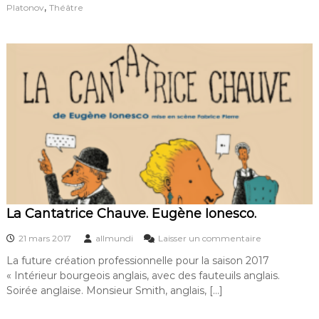
d
,
Platonov
Théâtre
n
e
o
P
v
l
a
t
o
n
o
v
:
I
n
t
e
r
v
La Cantatrice Chauve. Eugène Ionesco.
i
e
s
21 mars 2017
allmundi
Laisser un commentaire
w
u
La future création professionnelle pour la saison 2017
d
r
e
« Intérieur bourgeois anglais, avec des fauteuils anglais.
L
F
a
Soirée anglaise. Monsieur Smith, anglais, […]
a
C
b
a