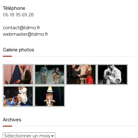
Téléphone
06 18 95 69 28
contact@tdmo.fr
webmaster@tdmo.fr
Galerie photos
Archives
A