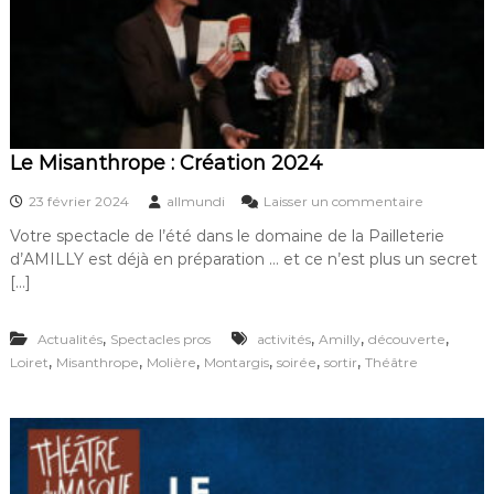
p
e
2
0
2
4
–
I
Le Misanthrope : Création 2024
n
t
s
23 février 2024
allmundi
Laisser un commentaire
e
u
r
Votre spectacle de l’été dans le domaine de la Pailleterie
r
v
d’AMILLY est déjà en préparation … et ce n’est plus un secret
L
i
e
[…]
e
M
w
i
d
,
,
,
,
Actualités
Spectacles pros
activités
Amilly
découverte
s
u
a
,
,
,
,
,
,
Loiret
Misanthrope
Molière
Montargis
soirée
sortir
Théâtre
m
n
e
t
t
h
t
r
e
o
u
p
r