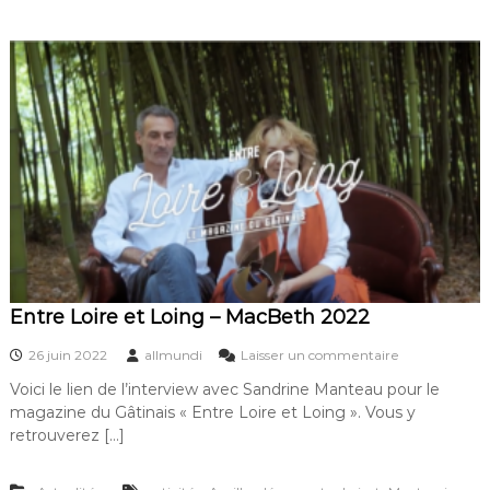
i
u
g
r
n
e
e
n
o
i
u
m
v
a
e
g
r
e
t
s
e
s
s
u
r
M
a
c
Entre Loire et Loing – MacBeth 2022
b
e
s
26 juin 2022
allmundi
Laisser un commentaire
t
u
h
Voici le lien de l’interview avec Sandrine Manteau pour le
r
magazine du Gâtinais « Entre Loire et Loing ». Vous y
E
n
retrouverez […]
t
r