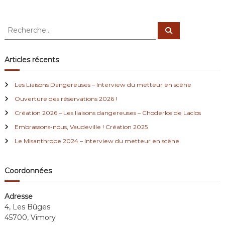
o
s
u
c
r
o
R
R
à
.
e
e
c
t
c
h
o
e
h
Articles récents
u
r
e
c
s
h
r
e
Les Liaisons Dangereuses – Interview du metteur en scène
r
c
Ouverture des réservations 2026 !
h
e
Création 2026 – Les liaisons dangereuses – Choderlos de Laclos
r
Embrassons-nous, Vaudeville ! Création 2025
:
Le Misanthrope 2024 – Interview du metteur en scène
Coordonnées
Adresse
4, Les Bûges
45700, Vimory