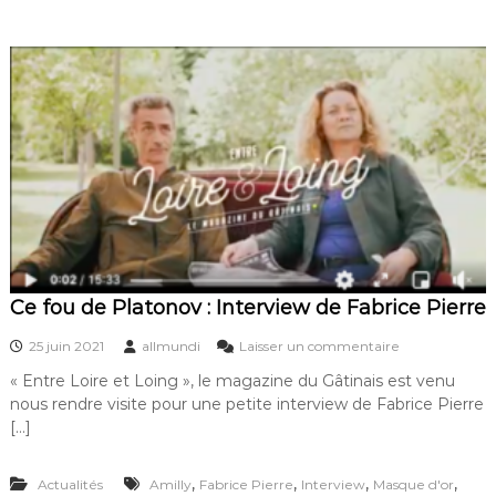
l
q
u
e
s
p
h
o
t
o
s
d
e
C
e
Ce fou de Platonov : Interview de Fabrice Pierre
f
o
s
25 juin 2021
allmundi
Laisser un commentaire
u
u
d
« Entre Loire et Loing », le magazine du Gâtinais est venu
r
e
nous rendre visite pour une petite interview de Fabrice Pierre
C
P
e
[…]
l
f
a
o
t
,
,
,
,
Actualités
Amilly
Fabrice Pierre
Interview
Masque d'or
u
o