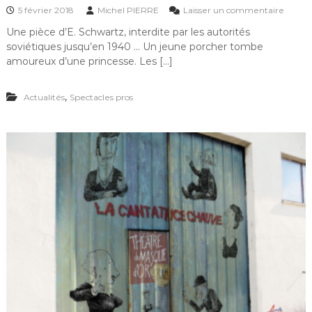
s
5 février 2018
Michel PIERRE
Laisser un commentaire
e
u
t
Une pièce d’E. Schwartz, interdite par les autorités
r
h
soviétiques jusqu’en 1940 … Un jeune porcher tombe
L
E
amoureux d’une princesse. Les […]
R
O
,
Actualités
Spectacles pros
I
N
U
,
c
r
é
a
t
i
o
n
2
0
1
8