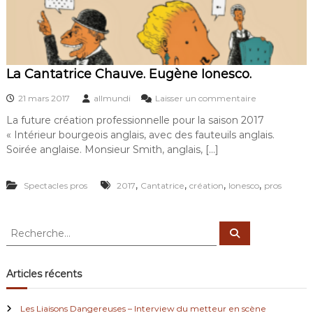
e
a
u
l
i
La Cantatrice Chauve. Eugène Ionesco.
e
u
s
p
21 mars 2017
allmundi
Laisser un commentaire
u
o
La future création professionnelle pour la saison 2017
r
u
« Intérieur bourgeois anglais, avec des fauteuils anglais.
L
r
a
l
Soirée anglaise. Monsieur Smith, anglais, […]
C
e
a
M
,
,
,
,
Spectacles pros
2017
Cantatrice
création
Ionesco
n
pros
a
t
s
a
q
t
u
R
R
r
e
e
e
i
d
c
c
h
c
’
e
h
Articles récents
e
O
r
e
c
C
r
h
h
r
e
Les Liaisons Dangereuses – Interview du metteur en scène
a