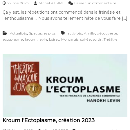
0
s
22 mai 2023
Michel PIERRE
Laisser un commentaire
2
u
Ça y est, les répétitions ont commencé dans la frénésie et
4
r
l’enthousiasme … Nous avons tellement hâte de vous faire […]
K
r
o
,
,
,
,
Actualités
Spectacles pros
activités
Amilly
découverte
u
,
,
,
,
,
,
,
ectoplasme
kroum
levin
Loiret
Montargis
soirée
sortir
Théâtre
m
l
’
E
c
t
o
p
l
a
s
m
e
e
n
r
Kroum l’Ectoplasme, création 2023
é
p