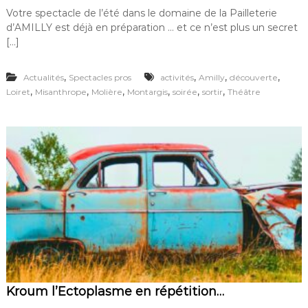
l
u
r
Votre spectacle de l’été dans le domaine de la Pailleterie
o
r
v
d’AMILLY est déjà en préparation … et ce n’est plus un secret
s
L
i
e
[…]
e
M
w
i
d
,
,
,
,
Actualités
Spectacles pros
activités
Amilly
découverte
s
u
a
,
,
,
,
,
,
Loiret
Misanthrope
Molière
Montargis
soirée
sortir
Théâtre
m
n
e
t
t
h
t
r
e
o
u
p
r
e
e
:
n
C
s
r
c
é
è
a
n
t
e
i
o
n
Kroum l’Ectoplasme en répétition…
2