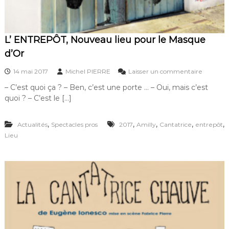
L’ ENTREPÔT, Nouveau lieu pour le Masque
d’Or
s
14 mai 2017
Michel PIERRE
Laisser un commentaire
u
– C’est quoi ça ? – Ben, c’est une porte … – Oui, mais c’est
r
quoi ? – C’est le […]
L
’
E
,
,
,
,
,
Actualités
Spectacles pros
2017
Amilly
Cantatrice
entrepôt
N
Lieu
T
R
E
P
Ô
T
,
N
o
u
v