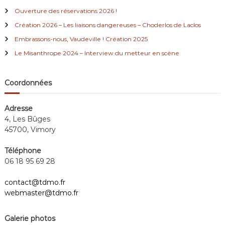
r
c
u
Ouverture des réservations 2026 !
h
v
e
Création 2026 – Les liaisons dangereuses – Choderlos de Laclos
e
r
.
Embrassons-nous, Vaudeville ! Création 2025
:
E
Le Misanthrope 2024 – Interview du metteur en scène
u
g
è
n
Coordonnées
e
I
o
Adresse
n
4, Les Bûges
e
45700, Vimory
s
c
Téléphone
o
06 18 95 69 28
.
contact@tdmo.fr
webmaster@tdmo.fr
Galerie photos