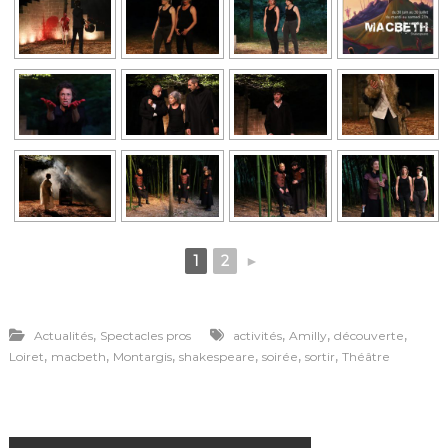
1
2
►
,
,
,
,
Actualités
Spectacles pros
activités
Amilly
découverte
,
,
,
,
,
,
Loiret
macbeth
Montargis
shakespeare
soirée
sortir
Théâtre