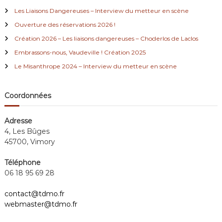
d
h
r
e
Les Liaisons Dangereuses – Interview du metteur en scène
r
c
e
Ouverture des réservations 2026 !
h
e
Création 2026 – Les liaisons dangereuses – Choderlos de Laclos
l
r
Embrassons-nous, Vaudeville ! Création 2025
:
Le Misanthrope 2024 – Interview du metteur en scène
’
a
Coordonnées
r
Adresse
4, Les Bûges
t
45700, Vimory
i
Téléphone
06 18 95 69 28
c
contact@tdmo.fr
l
webmaster@tdmo.fr