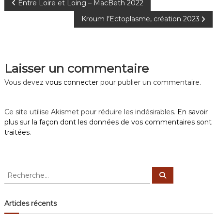
N
Entre Loire et Loing – MacBeth 2022
Kroum l’Ectoplasme, création 2023
a
v
Laisser un commentaire
i
Vous devez
vous connecter
pour publier un commentaire.
g
a
Ce site utilise Akismet pour réduire les indésirables.
En savoir
plus sur la façon dont les données de vos commentaires sont
t
traitées
.
i
R
R
o
e
e
c
c
h
n
e
h
Articles récents
r
e
c